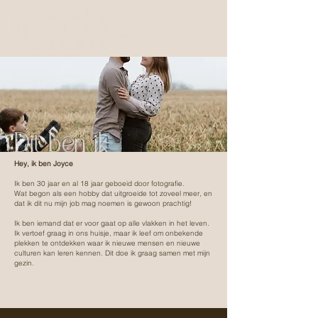
Dit ben ik
Hey, ik ben Joyce
Ik ben 30 jaar en al 18 jaar geboeid door fotografie.
Wat begon als een hobby dat uitgroeide tot zoveel meer, en
dat ik dit nu mijn job mag noemen is gewoon prachtig!
Ik ben iemand dat er voor gaat op alle vlakken in het leven.
Ik vertoef graag in ons huisje, maar ik leef om onbekende
plekken te ontdekken waar ik nieuwe mensen en nieuwe
culturen kan leren kennen. Dit doe ik graag samen met mijn
gezin.