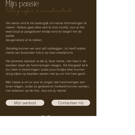
Mijn passie
Fotografie & creativiteit
Als mama vind ik het belangrijk om mooie herinneringen te
maken. Helaas gaat alles veel te snel voorbij, voor je het
weet loopt je pasgeboren kindje rond en begint het de
eerste
deugenieterij uit te steken.
Gelukkig kunnen we veel zelf vastleggen, zo heeft iedere
mama wel duizenden foto's op haar smartphone.
Het jammere daaraan is dat jij, lieve mama, niet mee in de
beelden staat die herinneringen dragen. Als fotograaf wil ik
jou meer in beeld krijgen zodat jouw kindjes later kunnen
terug kijken op beelden samen met jou en het hele gezin.
Mijn missie is om er voor te zorgen dat herinneringen een
leven krijgen, zodat ze gedeeld en herleefd kunnen worden,
met iedereen op de foto, dus ook jij, mama!
Mijn aanbod
Contacteer mij
@momlike.studio