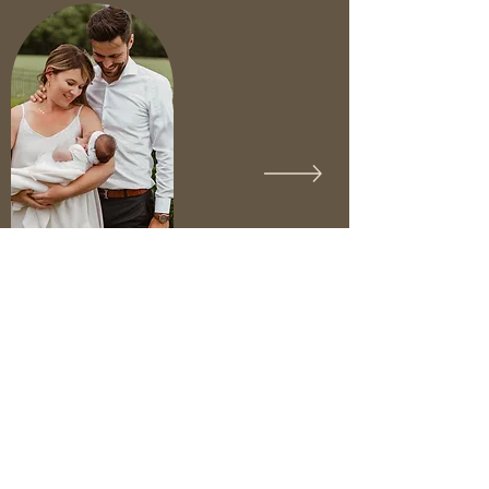
“Bedankt voor alle mooie herinneringen die je al voor
ons hebt vastgelegd, Van de geboorte van ons
dochtertje tot de verjaardag van ons zoontje altijd met
zoveel liefde en warmte”
Charlotte
Volg momlike op Instagram