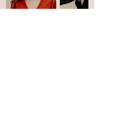
Contactgegevens
momlike.studio@gmail.com
Glabbeeksesteenweg 12G, Tielt-Winge,
Belgium