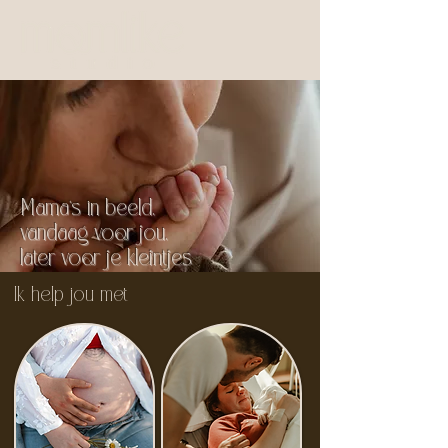
Mama’s in beeld,
vandaag voor jou,
later voor je kleintjes
Ik help jou met