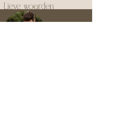
Lieve woorden
“Bedankt voor alle mooie herinneringen die je al voor
ons hebt vastgelegd, Van de geboorte van ons
dochtertje tot de verjaardag van ons zoontje altijd met
zoveel liefde en warmte”
Charlotte
Volg momlike op Instagram