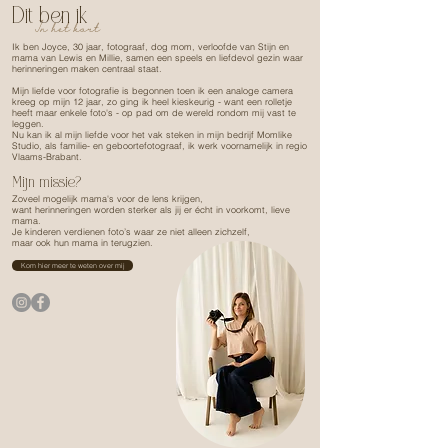
Dit ben ik
In het kort
Ik ben Joyce, 30 jaar, fotograaf, dog mom, verloofde van Stijn en
mama van Lewis en Millie, samen een speels en liefdevol gezin waar
herinneringen maken centraal staat.
Mijn liefde voor fotografie is begonnen toen ik een analoge camera
kreeg op mijn 12 jaar, zo ging ik heel kieskeurig - want een rolletje
heeft maar enkele foto's - op pad om de wereld rondom mij vast te
leggen.
Nu kan ik al mijn liefde voor het vak steken in mijn bedrijf Momlike
Studio, als familie- en geboortefotograaf, ik werk voornamelijk in regio
Vlaams-Brabant.
Mijn missie?
Zoveel mogelijk mama's voor de lens krijgen,
want h
erinneringen worden sterker als jij er écht in voorkomt, lieve
mama.
Je kinderen verdienen foto’s waar ze niet alleen zichzelf,
maar ook hun mama in terugzien.
Kom hier meer te weten over mij